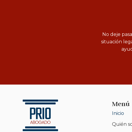
No deje pasa
situación leg
ayud
Menú
Inicio
Quién s