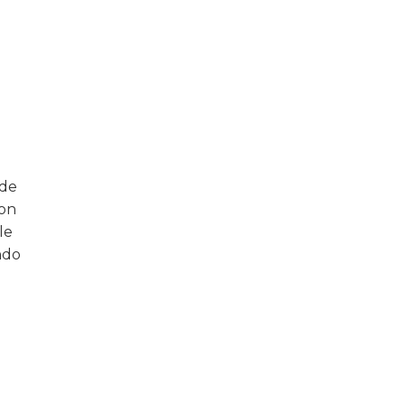
 de
con
le
ndo