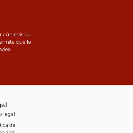
ar aún más su
permita que le
ades.
gal
o legal
tica de
vacidad